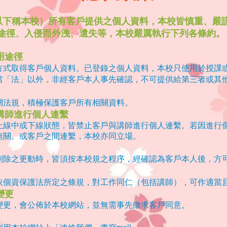
com （以下稱本校）所有客戶提供之個人資料，本校皆慎重
途徑、入侵而外洩、遺失等，本校嚴厲執行下列各條約。
用途徑
方式取得客戶個人資料。已登錄之個人資料，本校只使用於授課
當「法」以外，非經客戶本人事先確認，不可提供給第三者或其
關法規，積極保護客戶所有相關資料。
講師進行個人連繫
上線中或下線狀態，皆禁止客戶與講師進行個人連繫。若因進行
無關。或客戶之間連繫，本校亦同立場。
刪除之更動時，皆須按本校規之程序，經確認為客戶本人後，方
依個資保護法所定之條規，對工作同仁（包括講師），可作適當
變更
變更，會公佈於本校網站，並無需事先徵求客戶同意。