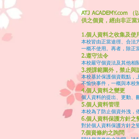
ATJ ACADEMY.
供之個資，經由非正當
1.
個人資料之收集及使
本校皆由正當途徑、合法
一概不使用。再者，除正
2.
遵守法令
本校嚴守個資法及其他相
3.
授課範圍外，禁止與
本校基於保護個資觀點，
不愉快事件，一概與本校
4.
個人資料之變更
個人資料的提出、更動、
5.
個人資料管理
本校為了防止個資外洩，
6.
個人資料保護方針之
對於個人資料保護方針之
7.
個資條約之詢問