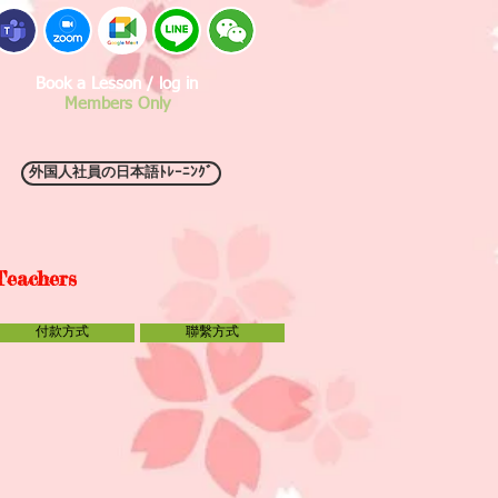
Book a Lesson / log in
Members Only
外国人社員の日本語ﾄﾚｰﾆﾝｸﾞ
Teachers
付款方式
聯繫方式