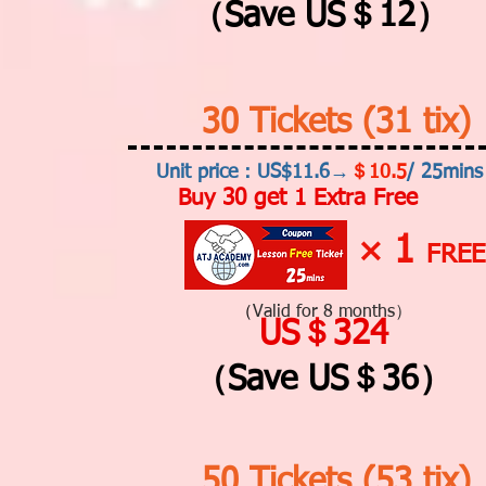
（Save US＄12）
30 Tickets (31 tix)
Unit price：US$11.6→
＄10.5
/ 25mins
Buy 30 get 1 Extra Free
1
×
FREE
（
Valid for 8 months）
US＄324
（Save US＄36）
50 Tickets (53 tix)