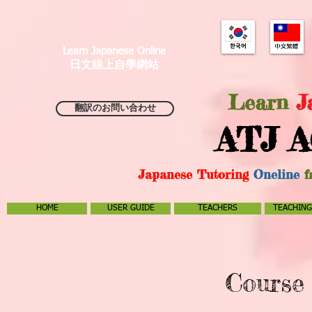
Learn Japanese Online
日文線上自學網站
Learn
J
翻訳のお問い合わせ
ATJ A
Japanese Tutoring
Oneline
f
HOME
USER GUIDE
TEACHERS
TEACHING
Course 