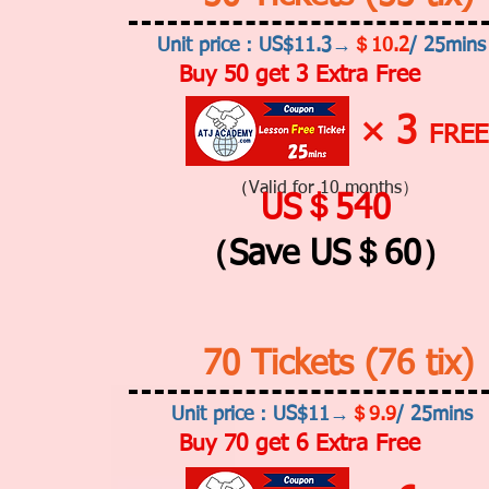
Unit price：US$11.3→
＄10.2
/ 25mins
Buy 50 get 3 Extra Free
3
×
FREE
（
Valid for 10 months）
US＄540
（Save US＄60）
70 Tickets (76 tix)
Unit price：US$11→
＄9.9
/ 25mins
Buy 70 get 6 Extra Free