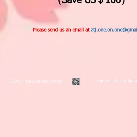
（Save US＄108）
Please send us an email at
atj.one.on.one@gmai
Find us: Osaka Jap
LINE：atj-academy.com.jp