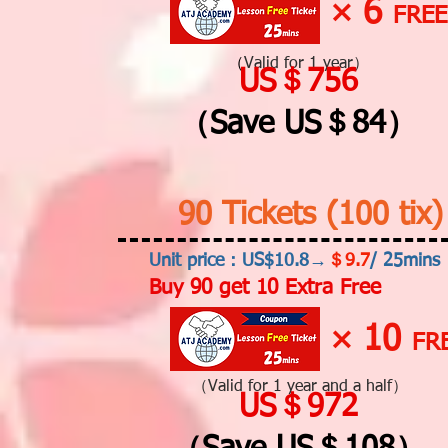
6
×
FREE
（
Valid for 1 year）
US＄756
（Save US＄84）
90 Tickets (100 tix)
Unit price：US$10.8→
＄9.7
/ 25mins
Buy 90 get 10 Extra Free
10
×
FR
（Valid for 1 year and a half）
US＄972