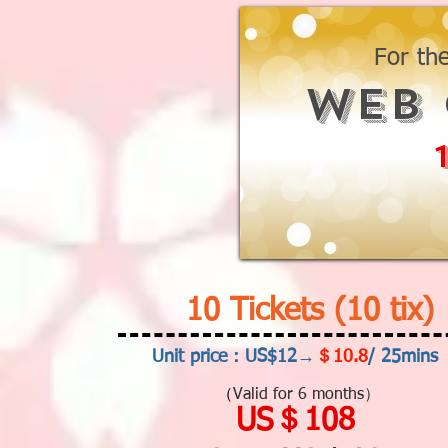
For the
WEB
10 Tickets (10 tix
)
Unit price：US$12→
＄10.8
/ 25mins
（
Valid for 6 months）
US＄108