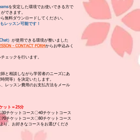
eams
を安定した環境でお使いできる方で
とができます。
から無料ダウンロードしてください。
hatでもレッスン可能です！
Chat
）
が使用できる環境が整いました
LESSON - CONTACT FORM
からお申込みく
ルチェックを行います。
教師と相談しながら学習者のニーズにあ
習時間等）を決定いたします。
ら、レッスン費用のお支払方法をメール
ケット＝25分
〇30チケットコース〇40チケットコース
〇70チケットコース〇80チケットコース
ースより、お好きなコースをお選びくださ