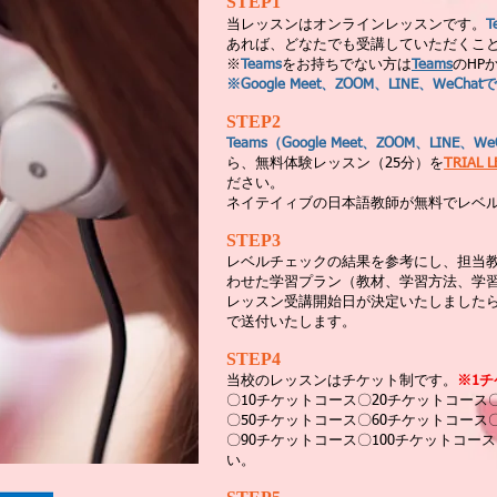
STEP1
当レッスンはオンラインレッスンです。
T
あれば、どなたでも受講していただくこ
※
Teams
をお持ちでない方は
Teams
のHP
※Google Meet、ZOOM、LINE、WeC
STEP2
Teams（
Google Meet、ZOOM、LINE、We
ら、無料体験レッスン（25分）を
TRIAL 
ださい。
ネイテイィブの日本語教師が無料でレベ
STEP3
レベルチェックの結果を参考にし、担当
わせた学習プラン（教材、学習方法、学
レッスン受講開始日が決定いたしました
で送付いたします。
STEP4
当校のレッスンはチケット制です。
※1チ
〇10チケットコース〇20チケットコース
〇50チケットコース〇60チケットコース
〇90チケットコース〇100チケットコ
い。