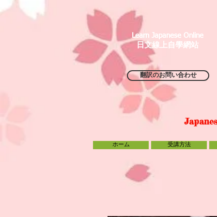
Learn Japanese Online
日文線上自學網站
翻訳のお問い合わせ
Japanes
ホーム
HOME
受講方法