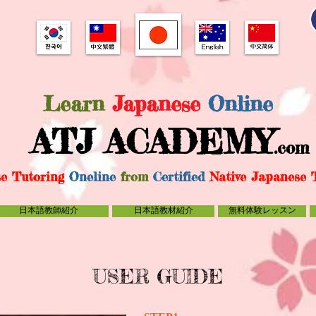
Learn
Japanese
Online
ATJ ACADE
MY
.com
e Tutoring
Oneline
from
C
ertified
Native Japanese 
日本語教師紹介
日本語教材紹介
無料体験レッスン
USER GUIDE