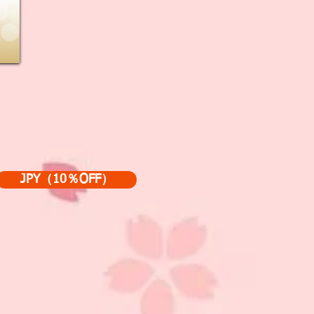
JPY（10％OFF）