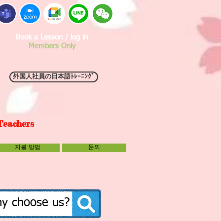
Book a Lesson / log in
Members Only
外国人社員の日本語ﾄﾚｰﾆﾝｸﾞ
Teachers
지불 방법
문의
y choose us?