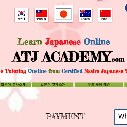
Learn
Japanese
Online
ATJ ACADE
MY
.com
e Tutoring
Oneline
from
C
ertified
Native Japanese 
일본어 교사소개
일본어 교재소개
무료 체험 레슨
PAYMENT
Wh