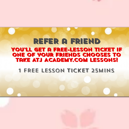
REFER a FRIEND
You'll get a free-lesson ticket if
one of your friends chooses to
take ATJ ACADEMY.com lessons!
1 FREE LESSON
TICKET
25MINS